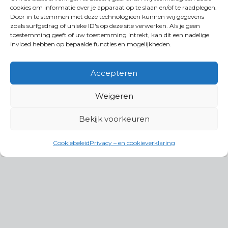
cookies om informatie over je apparaat op te slaan en/of te raadplegen.
Door in te stemmen met deze technologieën kunnen wij gegevens
zoals surfgedrag of unieke ID's op deze site verwerken. Als je geen
toestemming geeft of uw toestemming intrekt, kan dit een nadelige
invloed hebben op bepaalde functies en mogelijkheden.
Accepteren
Weigeren
Bekijk voorkeuren
Cookiebeleid
Privacy – en cookieverklaring
Productgroepen
Antennes, Intercom, Audio en
Alarmsystemen