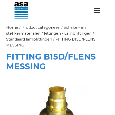
Doorgaan
naar
inhoud
Home
/
Product categorieën
/
Schakel- en
stekkermaterialen
/
Fittingen
/
Lampfittingen
/
Standaard lampfittingen
/
FITTING B15D/FLENS
MESSING
FITTING B15D/FLENS
MESSING