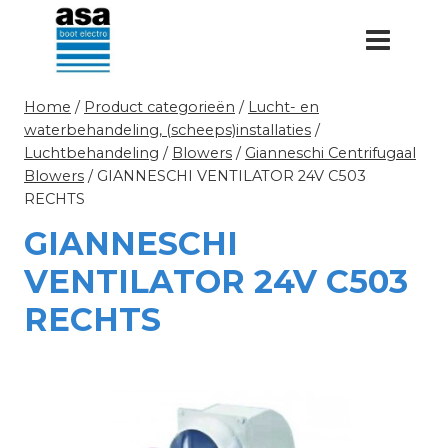
Doorgaan
naar
inhoud
Home
/
Product categorieën
/
Lucht- en
waterbehandeling, (scheeps)installaties
/
Luchtbehandeling
/
Blowers
/
Gianneschi Centrifugaal
Blowers
/
GIANNESCHI VENTILATOR 24V C503
RECHTS
GIANNESCHI
VENTILATOR 24V C503
RECHTS