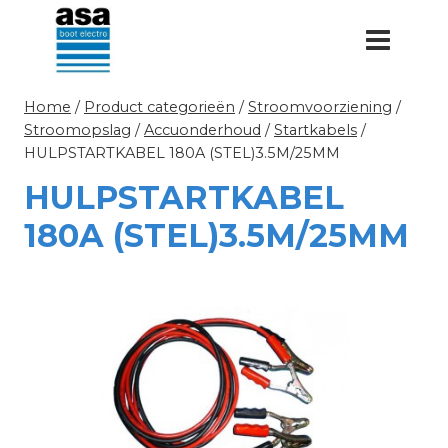
Doorgaan
naar
inhoud
Home
/
Product categorieën
/
Stroomvoorziening
/
Stroomopslag
/
Accuonderhoud
/
Startkabels
/
HULPSTARTKABEL 180A (STEL)3.5M/25MM
HULPSTARTKABEL
180A (STEL)3.5M/25MM