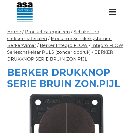
Doorgaan
naar
inhoud
Home
/
Product categorieën
/
Schakel- en
stekkermaterialen
/
Modulaire Schakelsystemen
Berker/Vimar
/
Berker Integro FLOW
/
Integro FLOW
Serieschakelaar PULS (zonder opdruk)
/
BERKER
DRUKKNOP SERIE BRUIN ZON.PIJL
BERKER DRUKKNOP
SERIE BRUIN ZON.PIJL