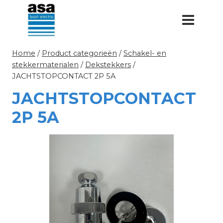
Doorgaan
naar
inhoud
Home
/
Product categorieën
/
Schakel- en
stekkermaterialen
/
Dekstekkers
/
JACHTSTOPCONTACT 2P 5A
JACHTSTOPCONTACT
2P 5A