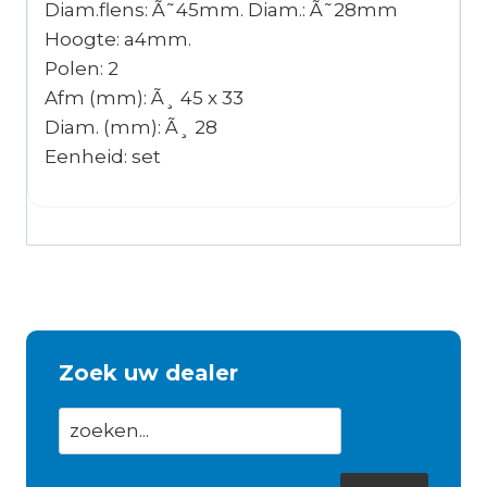
Diam.flens: Ã˜45mm. Diam.: Ã˜28mm
Hoogte: a4mm.
Polen: 2
Afm (mm): Ã¸ 45 x 33
Diam. (mm): Ã¸ 28
Eenheid: set
Zoek uw dealer