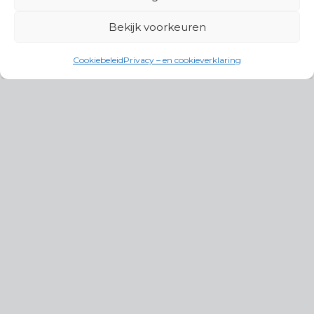
Bekijk voorkeuren
Cookiebeleid
Privacy – en cookieverklaring
Productgroepen
Antennes, Intercom, Audio en
Alarmsystemen
Electrisch en Hydraulisch aangedreven
systemen
Instrumenten, communicatie & monitoring
Kabels, aansluitmateriaal en accessoires
Lucht- en waterbehandeling,
(scheeps)installaties