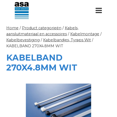
Doorgaan
naar
inhoud
Home
/
Product categorieën
/
Kabels,
aansluitmateriaal en accessoires
/
Kabelmontage
/
Kabelbevestiging
/
Kabelbandjes, Tyraps Wit
/
KABELBAND 270X4.8MM WIT
KABELBAND
270X4.8MM WIT