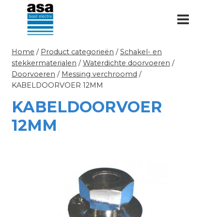
Doorgaan
naar
inhoud
Home
/
Product categorieën
/
Schakel- en
stekkermaterialen
/
Waterdichte doorvoeren
/
Doorvoeren
/
Messing verchroomd
/
KABELDOORVOER 12MM
KABELDOORVOER
12MM