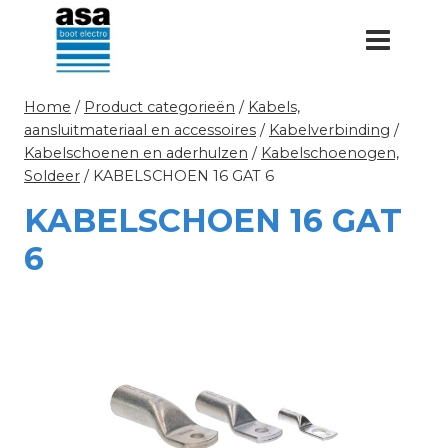
Doorgaan
naar
inhoud
Home
/
Product categorieën
/
Kabels,
aansluitmateriaal en accessoires
/
Kabelverbinding
/
Kabelschoenen en aderhulzen
/
Kabelschoenogen,
Soldeer
/
KABELSCHOEN 16 GAT 6
KABELSCHOEN 16 GAT
6