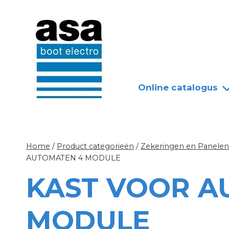
Doorgaan
Nieuws
Over ASA
naar
inhoud
Online catalogus
Home
/
Product categorieën
/
Zekeringen en Panelen
AUTOMATEN 4 MODULE
KAST VOOR A
MODULE