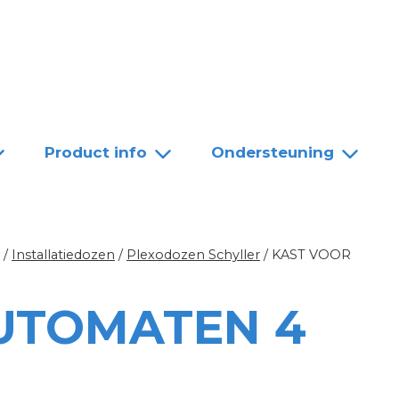
Team
Dealers
Contact
Product info
Ondersteuning
/
Installatiedozen
/
Plexodozen Schyller
/
KAST VOOR
UTOMATEN 4