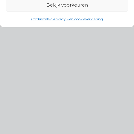
Bekijk voorkeuren
Cookiebeleid
Privacy – en cookieverklaring
Productgroepen
Antennes, Intercom, Audio en
Alarmsystemen
Electrisch en Hydraulisch aangedreven
systemen
Instrumenten, communicatie & monitoring
Kabels, aansluitmateriaal en accessoires
Lucht- en waterbehandeling,
(scheeps)installaties