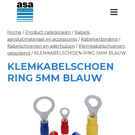
Doorgaan
naar
inhoud
Home
/
Product categorieën
/
Kabels,
aansluitmateriaal en accessoires
/
Kabelverbinding
/
Kabelschoenen en aderhulzen
/
Klemkabelschoenen,
geisoleerd
/
KLEMKABELSCHOEN RING 5MM BLAUW
KLEMKABELSCHOEN
RING 5MM BLAUW