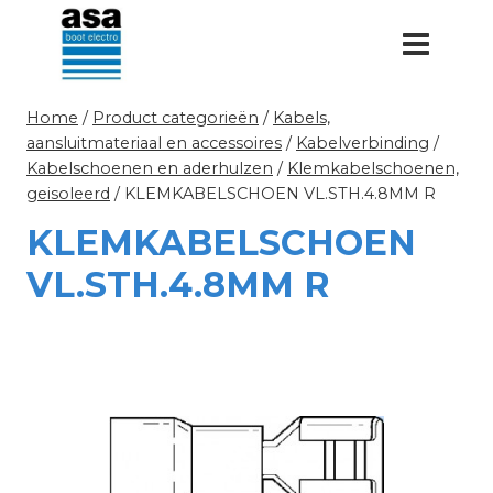
Doorgaan
naar
inhoud
Home
/
Product categorieën
/
Kabels,
aansluitmateriaal en accessoires
/
Kabelverbinding
/
Kabelschoenen en aderhulzen
/
Klemkabelschoenen,
geisoleerd
/
KLEMKABELSCHOEN VL.STH.4.8MM R
KLEMKABELSCHOEN
VL.STH.4.8MM R