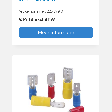
VL.STH.4.8MM B
Artikelnummer: 223.579.0
€
14,18
excl.BTW
Meer informatie