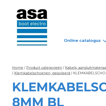
Doorgaan
Nieuws
Over ASA
naar
inhoud
Online catalogus
Home
/
Product categorieën
/
Kabels, aansluitmateriaa
/
Klemkabelschoenen, geisoleerd
/
KLEMKABELSCHOE
KLEMKABELSC
8MM BL