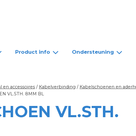
Team
Dealers
Contact
Product info
Ondersteuning
l en accessoires
/
Kabelverbinding
/
Kabelschoenen en aderh
N VL.STH. 8MM BL
HOEN VL.STH.