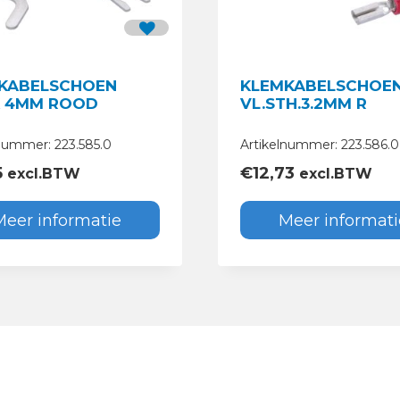
KABELSCHOEN
KLEMKABELSCHOE
 4MM ROOD
VL.STH.3.2MM R
nummer: 223.585.0
Artikelnummer: 223.586.0
5
€
12,73
excl.BTW
excl.BTW
Meer informatie
Meer informati