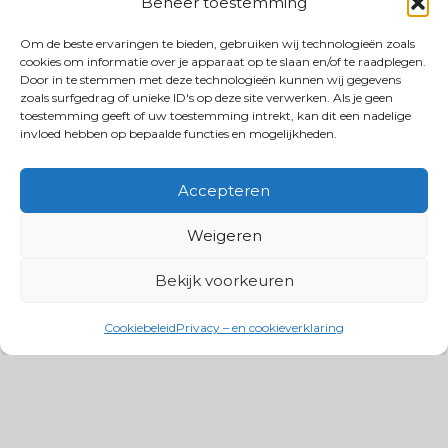
Beheer toestemming
Om de beste ervaringen te bieden, gebruiken wij technologieën zoals
cookies om informatie over je apparaat op te slaan en/of te raadplegen.
Door in te stemmen met deze technologieën kunnen wij gegevens
zoals surfgedrag of unieke ID's op deze site verwerken. Als je geen
toestemming geeft of uw toestemming intrekt, kan dit een nadelige
invloed hebben op bepaalde functies en mogelijkheden.
Accepteren
Weigeren
Bekijk voorkeuren
Cookiebeleid
Privacy – en cookieverklaring
Productgroepen
Antennes, Intercom, Audio en