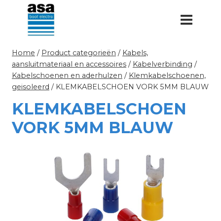
Doorgaan
naar
inhoud
Home
/
Product categorieën
/
Kabels,
aansluitmateriaal en accessoires
/
Kabelverbinding
/
Kabelschoenen en aderhulzen
/
Klemkabelschoenen,
geisoleerd
/
KLEMKABELSCHOEN VORK 5MM BLAUW
KLEMKABELSCHOEN
VORK 5MM BLAUW