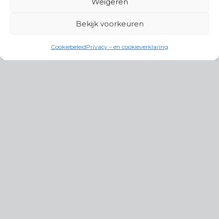
Weigeren
Bekijk voorkeuren
Cookiebeleid
Privacy – en cookieverklaring
Productgroepen
Antennes, Intercom, Audio en
Alarmsystemen
Electrisch en Hydraulisch aangedreven
systemen
Instrumenten, communicatie & monitoring
Kabels, aansluitmateriaal en accessoires
Lucht- en waterbehandeling,