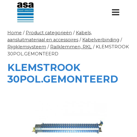
Doorgaan
naar
inhoud
Home
/
Product categorieën
/
Kabels,
aansluitmateriaal en accessoires
/
Kabelverbinding
/
Rijgklemsysteem
/
Railklemmen, RKL
/
KLEMSTROOK
30POL.GEMONTEERD
KLEMSTROOK
30POL.GEMONTEERD