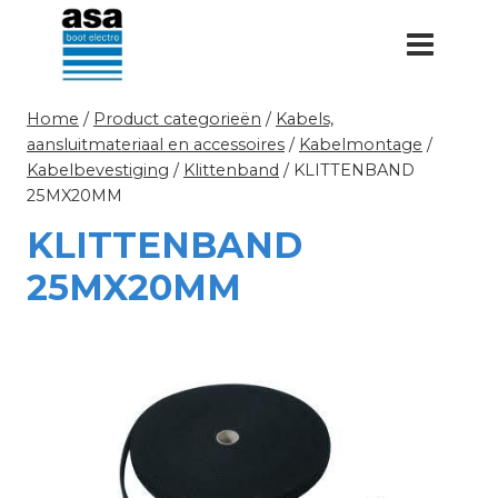
Doorgaan
naar
inhoud
Home
/
Product categorieën
/
Kabels,
aansluitmateriaal en accessoires
/
Kabelmontage
/
Kabelbevestiging
/
Klittenband
/
KLITTENBAND
25MX20MM
KLITTENBAND
25MX20MM