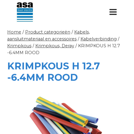
Doorgaan
naar
inhoud
Home
/
Product categorieën
/
Kabels,
aansluitmateriaal en accessoires
/
Kabelverbinding
/
Krimpkous
/
Krimpkous, Deray
/
KRIMPKOUS H 12.7
-6.4MM ROOD
KRIMPKOUS H 12.7
-6.4MM ROOD