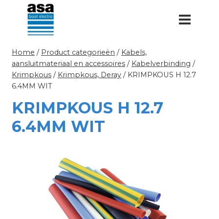
Doorgaan
naar
inhoud
Home
/
Product categorieën
/
Kabels,
aansluitmateriaal en accessoires
/
Kabelverbinding
/
Krimpkous
/
Krimpkous, Deray
/
KRIMPKOUS H 12.7
6.4MM WIT
KRIMPKOUS H 12.7
6.4MM WIT