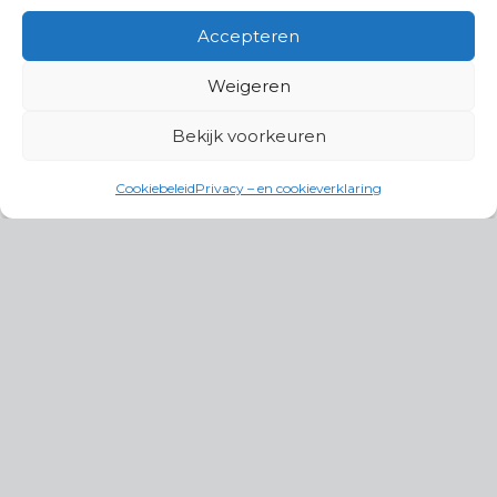
Accepteren
Weigeren
Bekijk voorkeuren
Cookiebeleid
Privacy – en cookieverklaring
Productgroepen
Antennes, Intercom, Audio en
Alarmsystemen
Electrisch en Hydraulisch aangedreven
systemen
Instrumenten, communicatie & monitoring