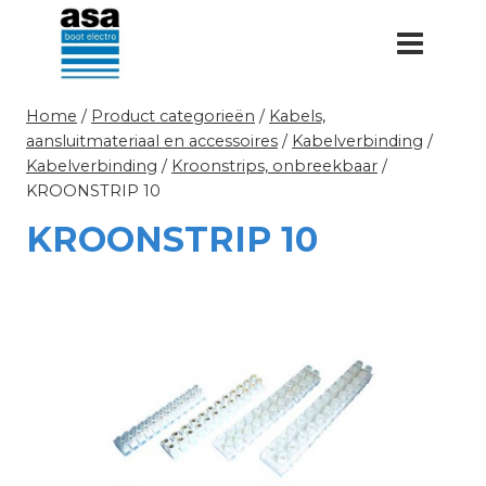
Doorgaan
naar
inhoud
Home
/
Product categorieën
/
Kabels,
aansluitmateriaal en accessoires
/
Kabelverbinding
/
Kabelverbinding
/
Kroonstrips, onbreekbaar
/
KROONSTRIP 10
KROONSTRIP 10