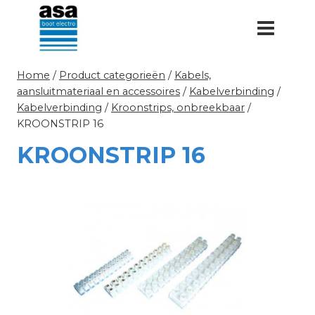
Doorgaan
naar
inhoud
Home
/
Product categorieën
/
Kabels,
aansluitmateriaal en accessoires
/
Kabelverbinding
/
Kabelverbinding
/
Kroonstrips, onbreekbaar
/
KROONSTRIP 16
KROONSTRIP 16