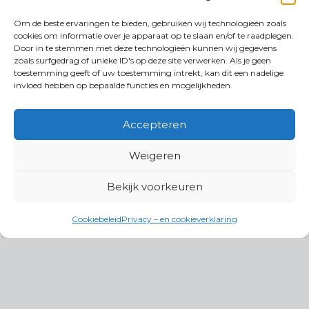
Om de beste ervaringen te bieden, gebruiken wij technologieën zoals
cookies om informatie over je apparaat op te slaan en/of te raadplegen.
Door in te stemmen met deze technologieën kunnen wij gegevens
zoals surfgedrag of unieke ID's op deze site verwerken. Als je geen
toestemming geeft of uw toestemming intrekt, kan dit een nadelige
invloed hebben op bepaalde functies en mogelijkheden.
Accepteren
Weigeren
Bekijk voorkeuren
Cookiebeleid
Privacy – en cookieverklaring
Productgroepen
Antennes, Intercom, Audio en