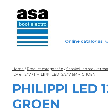
Doorgaan
Nieuws
Over ASA
naar
inhoud
Online catalogus
Home
/
Product categorieën
/
Schakel- en stekkermat
12V en 24V
/
PHILIPPI LED 12/24V 5MM GROEN
PHILIPPI LED 
GROEN