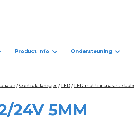
Team
Dealers
Contact
Product info
Ondersteuning
erialen
/
Controle lampjes
/
LED
/
LED met transparante behu
12/24V 5MM