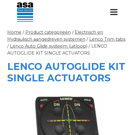
Doorgaan
naar
inhoud
Home
/
Product categorieën
/
Electrisch en
Hydraulisch aangedreven systemen
/
Lenco Trim tabs
/
Lenco Auto Glide systeem (uitloop)
/
LENCO
AUTOGLIDE KIT SINGLE ACTUATORS
LENCO AUTOGLIDE KIT
SINGLE ACTUATORS