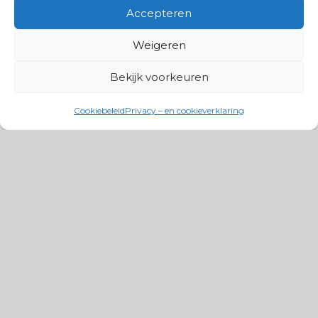
Accepteren
Weigeren
Bekijk voorkeuren
Cookiebeleid
Privacy – en cookieverklaring
Productgroepen
Antennes, Intercom, Audio en
Alarmsystemen
Electrisch en Hydraulisch aangedreven
systemen
Instrumenten, communicatie & monitoring
Kabels, aansluitmateriaal en accessoires