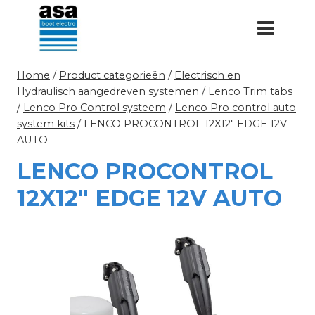
Doorgaan
naar
inhoud
Home
/
Product categorieën
/
Electrisch en
Hydraulisch aangedreven systemen
/
Lenco Trim tabs
/
Lenco Pro Control systeem
/
Lenco Pro control auto
system kits
/
LENCO PROCONTROL 12X12″ EDGE 12V
AUTO
LENCO PROCONTROL
12X12″ EDGE 12V AUTO