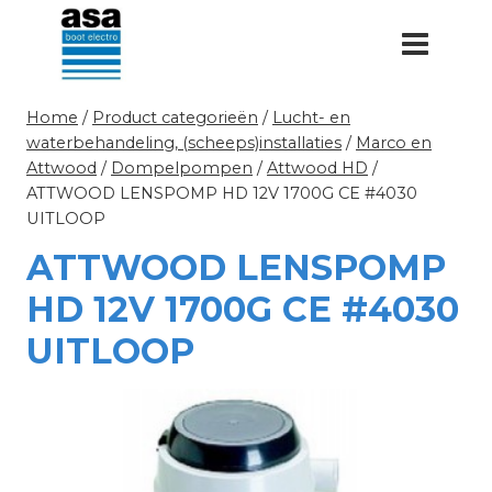
Doorgaan
naar
inhoud
Home
/
Product categorieën
/
Lucht- en
waterbehandeling, (scheeps)installaties
/
Marco en
Attwood
/
Dompelpompen
/
Attwood HD
/
ATTWOOD LENSPOMP HD 12V 1700G CE #4030
UITLOOP
ATTWOOD LENSPOMP
HD 12V 1700G CE #4030
UITLOOP