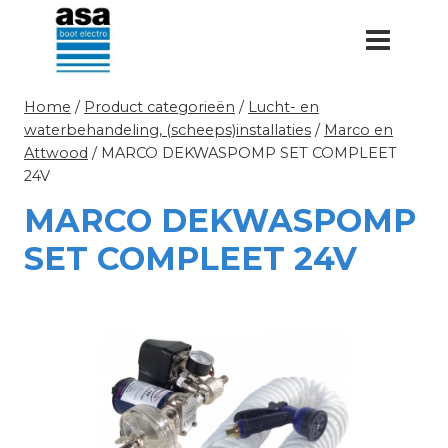
Doorgaan
naar
inhoud
Home
/
Product categorieën
/
Lucht- en
waterbehandeling, (scheeps)installaties
/
Marco en
Attwood
/
MARCO DEKWASPOMP SET COMPLEET
24V
MARCO DEKWASPOMP
SET COMPLEET 24V