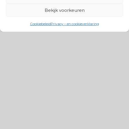
Bekijk voorkeuren
Cookiebeleid
Privacy – en cookieverklaring
Productgroepen
Antennes, Intercom, Audio en
Alarmsystemen
Electrisch en Hydraulisch aangedreven
systemen
Instrumenten, communicatie & monitoring
Kabels, aansluitmateriaal en accessoires
Lucht- en waterbehandeling,
(scheeps)installaties