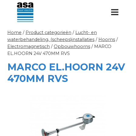
Doorgaan
naar
inhoud
Home
/
Product categorieën
/
Lucht- en
waterbehandeling, (scheeps)installaties
/
Hoorns
/
Electromagnetisch
/
Opbouwhoorns
/
MARCO
EL.HOORN 24V 470MM RVS
MARCO EL.HOORN 24V
470MM RVS