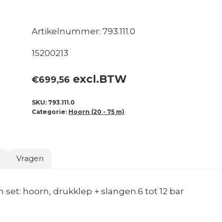
Artikelnummer: 793.111.0
15200213
excl.BTW
€
699,56
SKU:
793.111.0
Categorie:
Hoorn (20 - 75 m)
o
Vragen
et: hoorn, drukklep + slangen.6 tot 12 bar