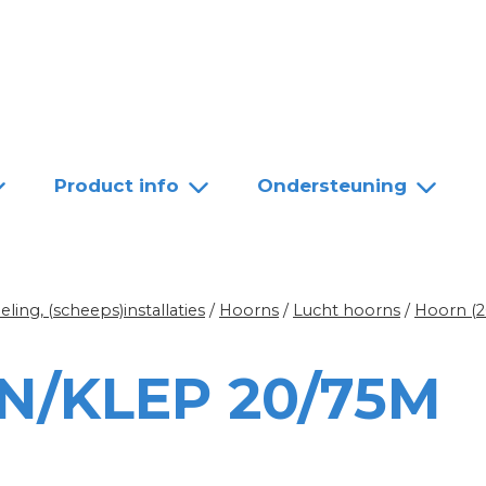
Team
Dealers
Contact
Product info
Ondersteuning
ing, (scheeps)installaties
/
Hoorns
/
Lucht hoorns
/
Hoorn (2
/KLEP 20/75M