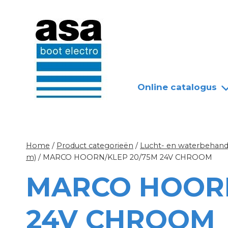
Doorgaan
Nieuws
Over ASA
naar
inhoud
Online catalogus
Home
/
Product categorieën
/
Lucht- en waterbehandel
m)
/
MARCO HOORN/KLEP 20/75M 24V CHROOM
MARCO HOORN
24V CHROOM