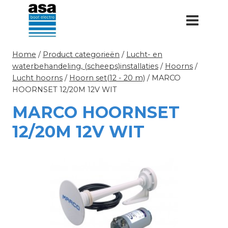
Doorgaan
naar
inhoud
Home
/
Product categorieën
/
Lucht- en
waterbehandeling, (scheeps)installaties
/
Hoorns
/
Lucht hoorns
/
Hoorn set(12 - 20 m)
/
MARCO
HOORNSET 12/20M 12V WIT
MARCO HOORNSET
12/20M 12V WIT