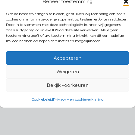
Beheer toestemming
Om de beste ervaringen te bieden, gebruiken wij technologieën zoals
cookies om informatie over je apparaat op te slaan en/of te raadplegen.
Door in te stemmen met deze technologieën kunnen wij gegevens
zoals surfgedrag of unieke ID's op deze site verwerken. Als je geen
toestemming geeft of uw toestemming intrekt, kan dit een nadelige
invloed hebben op bepaalde functies en mogelijkheden.
Accepteren
Weigeren
Bekijk voorkeuren
Cookiebeleid
Privacy – en cookieverklaring
Productgroepen
Antennes, Intercom, Audio en