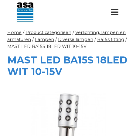
Doorgaan
naar
inhoud
Home
/
Product categorieën
/
Verlichting, lampen en
armaturen
/
Lampen
/
Diverse lampen
/
Ba15s fitting
/
MAST LED BA15S 18LED WIT 10-15V
MAST LED BA15S 18LED
WIT 10-15V