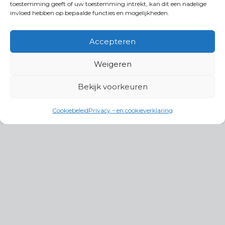
toestemming geeft of uw toestemming intrekt, kan dit een nadelige
invloed hebben op bepaalde functies en mogelijkheden.
Accepteren
Weigeren
Bekijk voorkeuren
Cookiebeleid
Privacy – en cookieverklaring
Productgroepen
Antennes, Intercom, Audio en
Alarmsystemen
Electrisch en Hydraulisch aangedreven
systemen