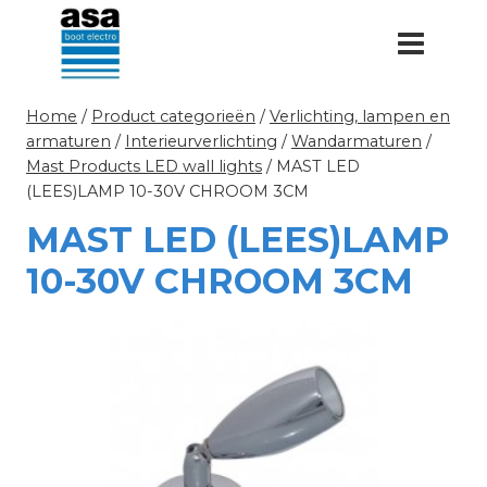
Doorgaan
naar
inhoud
Home
/
Product categorieën
/
Verlichting, lampen en
armaturen
/
Interieurverlichting
/
Wandarmaturen
/
Mast Products LED wall lights
/
MAST LED
(LEES)LAMP 10-30V CHROOM 3CM
MAST LED (LEES)LAMP
10-30V CHROOM 3CM