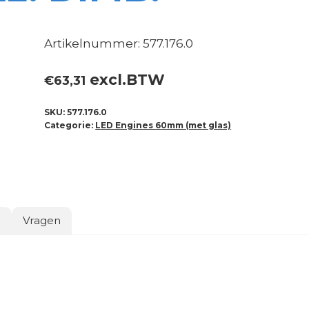
Artikelnummer: 577.176.0
excl.BTW
€
63,31
SKU:
577.176.0
Categorie:
LED Engines 60mm (met glas)
o
Vragen