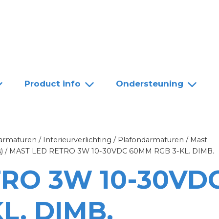
Team
Dealers
Contact
Product info
Ondersteuning
 armaturen
/
Interieurverlichting
/
Plafondarmaturen
/
Mast
)
/
MAST LED RETRO 3W 10-30VDC 60MM RGB 3-KL. DIMB.
RO 3W 10-30VD
L. DIMB.