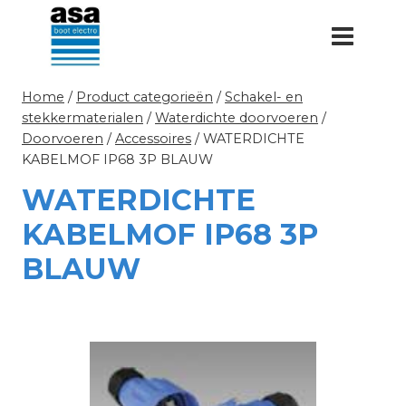
Doorgaan
naar
inhoud
Home
/
Product categorieën
/
Schakel- en
stekkermaterialen
/
Waterdichte doorvoeren
/
Doorvoeren
/
Accessoires
/
WATERDICHTE
KABELMOF IP68 3P BLAUW
WATERDICHTE
KABELMOF IP68 3P
BLAUW