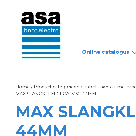
Doorgaan
Nieuws
Over ASA
naar
inhoud
Online catalogus
Home
/
Product categorieën
/
Kabels, aansluitmateriaa
MAX SLANGKLEM GEGALV.32-44MM
MAX SLANGKL
44MM