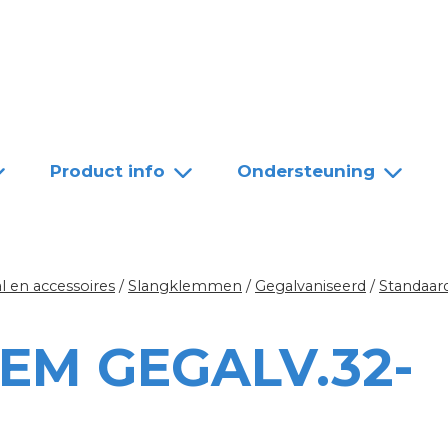
Team
Dealers
Contact
Product info
Ondersteuning
l en accessoires
/
Slangklemmen
/
Gegalvaniseerd
/
Standaar
EM GEGALV.32-