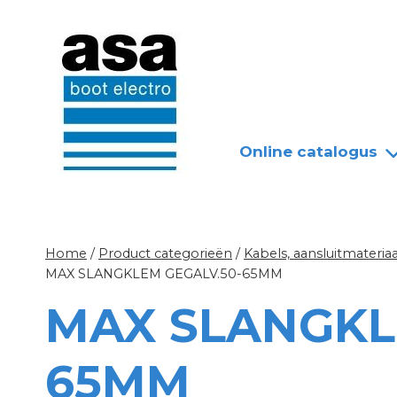
Doorgaan
Nieuws
Over ASA
naar
inhoud
Online catalogus
Home
/
Product categorieën
/
Kabels, aansluitmateriaa
MAX SLANGKLEM GEGALV.50-65MM
MAX SLANGKL
65MM