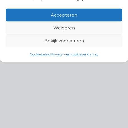
Accepteren
Weigeren
Bekijk voorkeuren
Cookiebeleid
Privacy – en cookieverklaring
Productgroepen
Antennes, Intercom, Audio en
Alarmsystemen
Electrisch en Hydraulisch aangedreven
systemen
Instrumenten, communicatie & monitoring