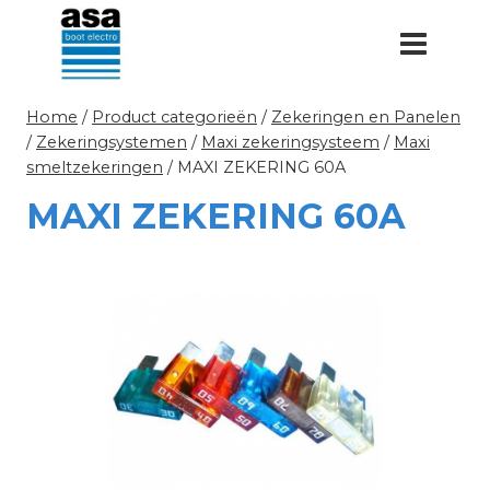
Doorgaan
naar
inhoud
Home
/
Product categorieën
/
Zekeringen en Panelen
/
Zekeringsystemen
/
Maxi zekeringsysteem
/
Maxi
smeltzekeringen
/
MAXI ZEKERING 60A
MAXI ZEKERING 60A