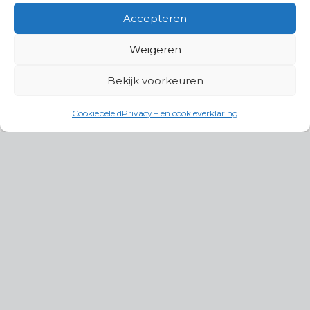
Accepteren
Weigeren
Bekijk voorkeuren
Cookiebeleid
Privacy – en cookieverklaring
Productgroepen
Antennes, Intercom, Audio en
Alarmsystemen
Electrisch en Hydraulisch aangedreven
systemen
Instrumenten, communicatie & monitoring