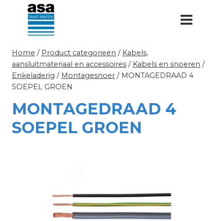
Doorgaan
naar
inhoud
Home
/
Product categorieën
/
Kabels,
aansluitmateriaal en accessoires
/
Kabels en snoeren
/
Enkeladerig
/
Montagesnoer
/
MONTAGEDRAAD 4
SOEPEL GROEN
MONTAGEDRAAD 4
SOEPEL GROEN