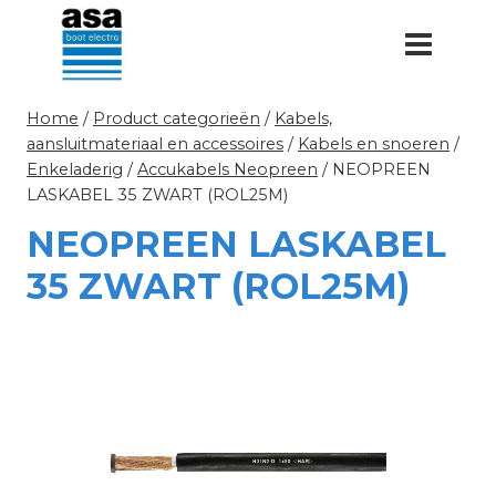
Doorgaan
naar
inhoud
Home
/
Product categorieën
/
Kabels,
aansluitmateriaal en accessoires
/
Kabels en snoeren
/
Enkeladerig
/
Accukabels Neopreen
/
NEOPREEN
LASKABEL 35 ZWART (ROL25M)
NEOPREEN LASKABEL
35 ZWART (ROL25M)