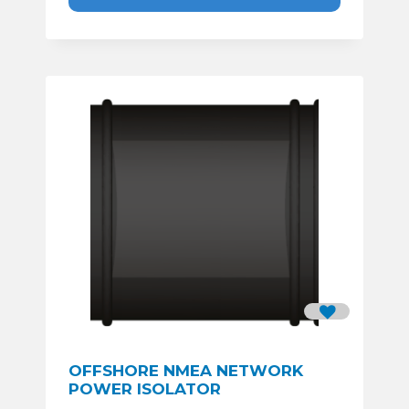
OFFSHORE NMEA NETWORK
POWER ISOLATOR