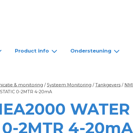
Team
Dealers
Contact
Product info
Ondersteuning
catie & monitoring
/
Systeem Monitoring
/
Tankgevers
/
NM
TATIC 0-2MTR 4-20mA
MEA2000 WATER
 0-2MTR 4-20mA