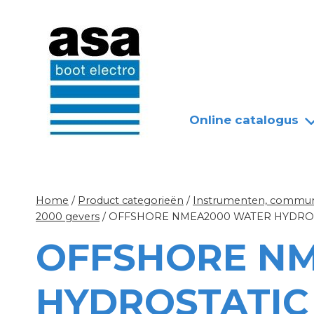
Doorgaan
Nieuws
Over ASA
naar
inhoud
Online catalogus
Home
/
Product categorieën
/
Instrumenten, communi
2000 gevers
/
OFFSHORE NMEA2000 WATER HYDROS
OFFSHORE N
HYDROSTATIC