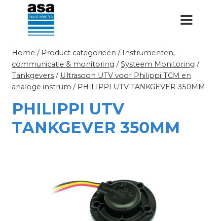
Doorgaan
naar
inhoud
Home
/
Product categorieën
/
Instrumenten,
communicatie & monitoring
/
Systeem Monitoring
/
Tankgevers
/
Ultrasoon UTV voor Philippi TCM en
analoge instrum
/
PHILIPPI UTV TANKGEVER 350MM
PHILIPPI UTV
TANKGEVER 350MM