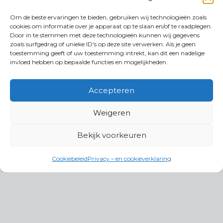
Om de beste ervaringen te bieden, gebruiken wij technologieën zoals
cookies om informatie over je apparaat op te slaan en/of te raadplegen.
Door in te stemmen met deze technologieën kunnen wij gegevens
zoals surfgedrag of unieke ID's op deze site verwerken. Als je geen
toestemming geeft of uw toestemming intrekt, kan dit een nadelige
invloed hebben op bepaalde functies en mogelijkheden.
Accepteren
Weigeren
Bekijk voorkeuren
Cookiebeleid
Privacy – en cookieverklaring
Productgroepen
Antennes, Intercom, Audio en