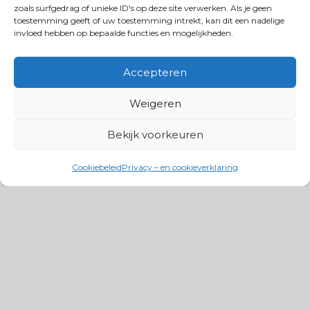
zoals surfgedrag of unieke ID's op deze site verwerken. Als je geen
toestemming geeft of uw toestemming intrekt, kan dit een nadelige
invloed hebben op bepaalde functies en mogelijkheden.
Accepteren
Weigeren
Bekijk voorkeuren
Cookiebeleid
Privacy – en cookieverklaring
Productgroepen
Antennes, Intercom, Audio en
Alarmsystemen
Electrisch en Hydraulisch aangedreven