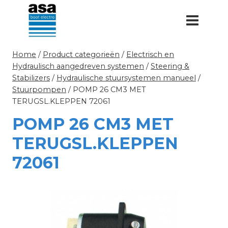
Doorgaan
naar
inhoud
Home
/
Product categorieën
/
Electrisch en
Hydraulisch aangedreven systemen
/
Steering &
Stabilizers
/
Hydraulische stuursystemen manueel
/
Stuurpompen
/
POMP 26 CM3 MET
TERUGSL.KLEPPEN 72061
POMP 26 CM3 MET
TERUGSL.KLEPPEN
72061