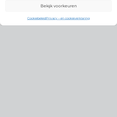
Bekijk voorkeuren
Cookiebeleid
Privacy – en cookieverklaring
Productgroepen
Antennes, Intercom, Audio en
Alarmsystemen
Electrisch en Hydraulisch aangedreven
systemen
Instrumenten, communicatie & monitoring
Kabels, aansluitmateriaal en accessoires
Lucht- en waterbehandeling,
(scheeps)installaties