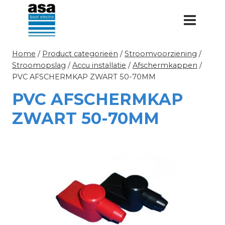
Doorgaan
naar
inhoud
Home
/
Product categorieën
/
Stroomvoorziening
/
Stroomopslag
/
Accu installatie
/
Afschermkappen
/
PVC AFSCHERMKAP ZWART 50-70MM
PVC AFSCHERMKAP
ZWART 50-70MM