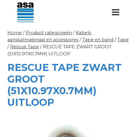
Doorgaan
naar
inhoud
Home
/
Product categorieën
/
Kabels,
aansluitmateriaal en accessoires
/
Tape en band
/
Tape
/
Rescue Tape
/
RESCUE TAPE ZWART GROOT
(51X10.97X0.7MM) UITLOOP
RESCUE TAPE ZWART
GROOT
(51X10.97X0.7MM)
UITLOOP