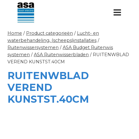
Doorgaan
naar
inhoud
Home
/
Product categorieën
/
Lucht- en
waterbehandeling, (scheeps)installaties
/
Ruitenwissersystemen
/
ASA Budget Ruitenwis
systemen
/
ASA Ruitenwisserbladen
/
RUITENWBLAD
VEREND KUNSTST.40CM
RUITENWBLAD
VEREND
KUNSTST.40CM