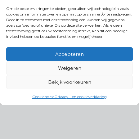
Om de beste ervaringen te bieden, gebruiken wij technologieën zoals
cookies om informatie over je apparaat op te slaan en/of te raadplegen.
Door in te stemmen met deze technologieën kunnen wij gegevens
zoals surfgedrag of unieke ID's op deze site verwerken. Als je geen
toestemming geeft of uw toestemming intrekt, kan dit een nadelige
invloed hebben op bepaalde functies en mogelijkheden.
Accepteren
Weigeren
Bekijk voorkeuren
Cookiebeleid
Privacy – en cookieverklaring
Productgroepen
Antennes, Intercom, Audio en