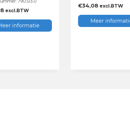
nummer: 790.513.0
€
34,08
excl.BTW
68
excl.BTW
Meer informati
Meer informatie