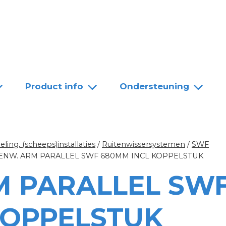
Team
Dealers
Contact
Product info
Ondersteuning
ing, (scheeps)installaties
/
Ruitenwissersystemen
/
SWF
ENW. ARM PARALLEL SWF 680MM INCL KOPPELSTUK
M PARALLEL SW
KOPPELSTUK