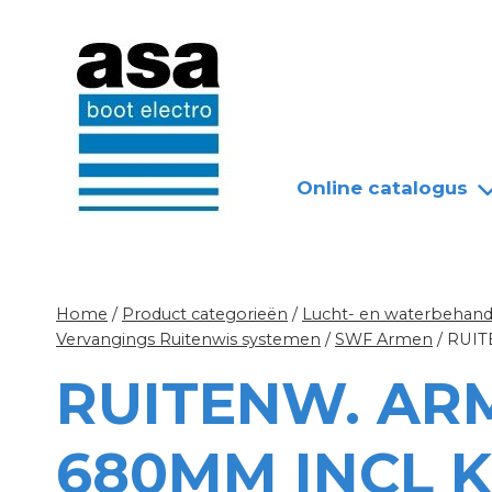
Doorgaan
Nieuws
Over ASA
naar
inhoud
Online catalogus
Home
/
Product categorieën
/
Lucht- en waterbehandel
Vervangings Ruitenwis systemen
/
SWF Armen
/
RUIT
RUITENW. AR
680MM INCL 