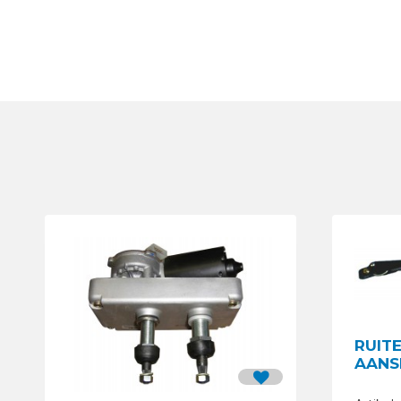
RUIT
AANS