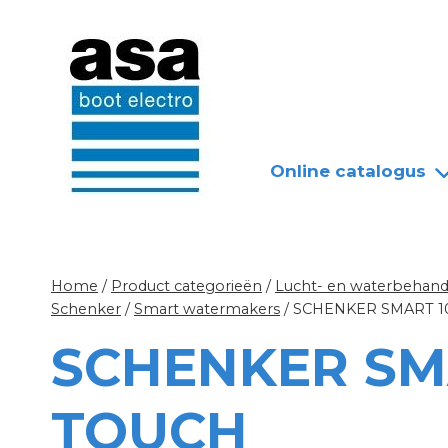
Doorgaan
Nieuws
Over ASA
naar
inhoud
Online catalogus
Home
/
Product categorieën
/
Lucht- en waterbehandel
Schenker
/
Smart watermakers
/
SCHENKER SMART 1
SCHENKER SM
TOUCH