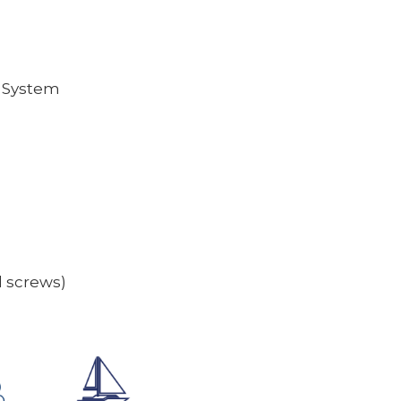
y System
d screws)