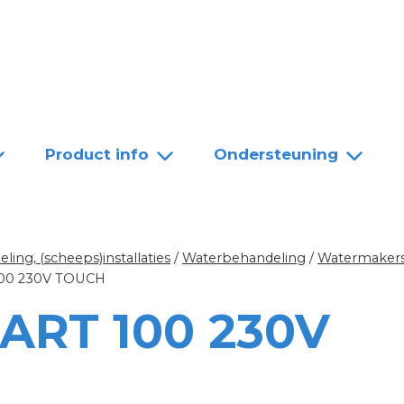
Team
Dealers
Contact
Product info
Ondersteuning
ing, (scheeps)installaties
/
Waterbehandeling
/
Watermakers
00 230V TOUCH
ART 100 230V