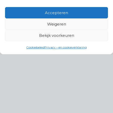
Accepteren
Weigeren
Bekijk voorkeuren
Cookiebeleid
Privacy – en cookieverklaring
Productgroepen
Antennes, Intercom, Audio en
Alarmsystemen
Electrisch en Hydraulisch aangedreven
systemen
Instrumenten, communicatie & monitoring