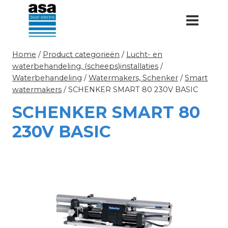
Doorgaan
naar
inhoud
Home
/
Product categorieën
/
Lucht- en
waterbehandeling, (scheeps)installaties
/
Waterbehandeling
/
Watermakers, Schenker
/
Smart
watermakers
/
SCHENKER SMART 80 230V BASIC
SCHENKER SMART 80
230V BASIC