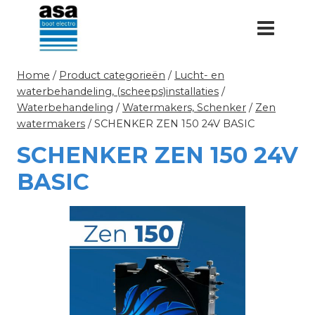
Doorgaan
naar
inhoud
Home
/
Product categorieën
/
Lucht- en
waterbehandeling, (scheeps)installaties
/
Waterbehandeling
/
Watermakers, Schenker
/
Zen
watermakers
/
SCHENKER ZEN 150 24V BASIC
SCHENKER ZEN 150 24V
BASIC