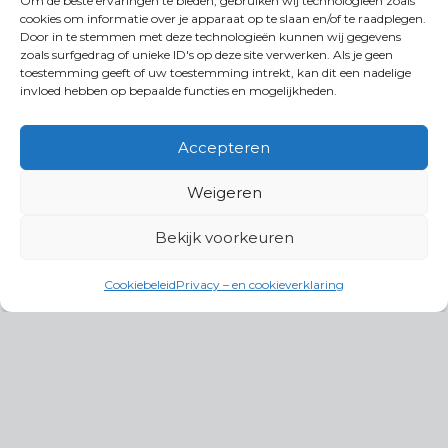
Om de beste ervaringen te bieden, gebruiken wij technologieën zoals
cookies om informatie over je apparaat op te slaan en/of te raadplegen.
Door in te stemmen met deze technologieën kunnen wij gegevens
zoals surfgedrag of unieke ID's op deze site verwerken. Als je geen
toestemming geeft of uw toestemming intrekt, kan dit een nadelige
invloed hebben op bepaalde functies en mogelijkheden.
Accepteren
Weigeren
Bekijk voorkeuren
Cookiebeleid
Privacy – en cookieverklaring
Productgroepen
Antennes, Intercom, Audio en
Alarmsystemen